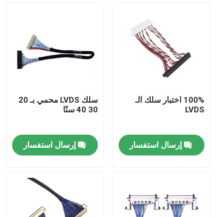
100% اختبار سلك الـ
سلك LVDS محمي بـ 20
LVDS
30 40 سنًا
إرسال استفسار
إرسال استفسار
منزل
المنتجات
حول بنا