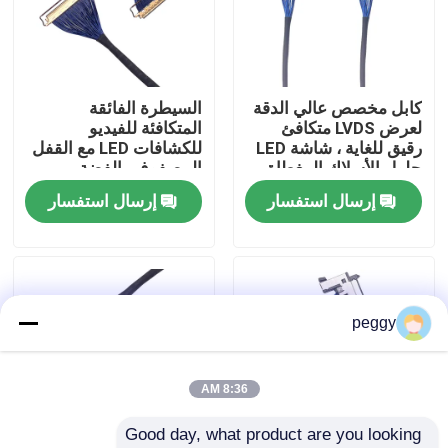
جولة في المعمل
كابل مخصص عالي الدقة
السيطرة الفائقة
ضبط الجودة
لعرض LVDS متكافئ
المتكافئة للفيديو
رقيق للغاية ، شاشة LED
للكشافات LED مع القفل
حلول الأسلاك المغطاة
المصفوف بالفضة ،
اتصل بنا
بالفضة
المصنعين الموثوق بهم
إرسال استفسار
إرسال استفسار
أخبار
تسخير الأسلاك
peggy
تجميع كابلات مخصصة
8:36 AM
Good day, what product are you looking 
كابلات LVDS