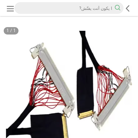
1
/
1