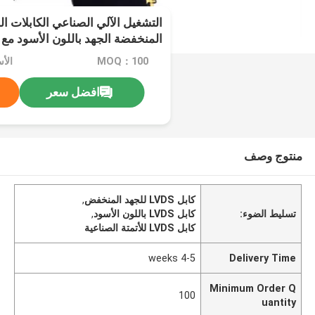
التشغيل الآلي الصناعي الكابلات ا
المنخفضة الجهد باللون الأسود مع نوع
MOQ：100
الأسع
افضل سعر
منتوج وصف
كابل LVDS للجهد المنخفض
,
تسليط الضوء:
كابل LVDS باللون الأسود
,
كابل LVDS للأتمتة الصناعية
4-5 weeks
Delivery Time
Minimum Order Q
100
uantity