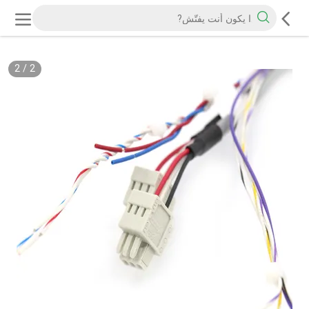
2
/
2