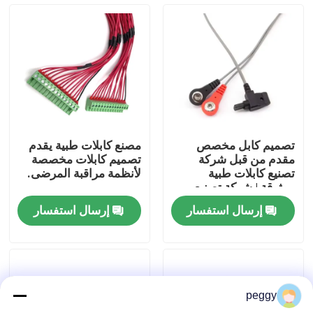
جولة في المعمل
ضبط الجودة
اتصل بنا
تصميم كابل مخصص
مصنع كابلات طبية يقدم
مقدم من قبل شركة
تصميم كابلات مخصصة
أخبار
تصنيع كابلات طبية
لأنظمة مراقبة المرضى.
موثوقة | شركة تصنيع
ضفائر الأسلاك المحترفة
إرسال استفسار
إرسال استفسار
التي تقدم تجميعات مرنة
تسخير الأسلاك
ومثبطة للهب ومتوافقة
حيويًا لخدمة المرضى
تجميع كابلات مخصصة
peggy
كابلات LVDS