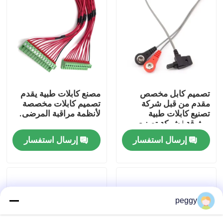
جولة في المعمل
ضبط الجودة
اتصل بنا
تصميم كابل مخصص
مصنع كابلات طبية يقدم
مقدم من قبل شركة
تصميم كابلات مخصصة
تصنيع كابلات طبية
لأنظمة مراقبة المرضى.
أخبار
موثوقة | شركة تصنيع
ضفائر الأسلاك المحترفة
إرسال استفسار
إرسال استفسار
التي تقدم تجميعات مرنة
ومثبطة للهب ومتوافقة
تسخير الأسلاك
حيويًا لخدمة المرضى
تجميع كابلات مخصصة
peggy
كابلات LVDS