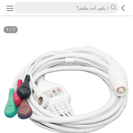
1
/
1