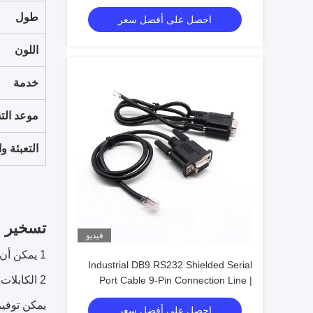
Female Type | Custom Cable
طول
احصل على أفضل سعر
اللون
خدمة
موعد الت
التعبئة و
تسخير ا
فيديو
1 يمكن أن تكون الموصلات TE أو Molex أو JST أو Deutsch أو Hirschmann أو Delphi أو FCI أو ما يعادلها.
Industrial DB9 RS232 Shielded Serial
2 الكابلات يمكن أن تستخدم UL.CCC ، CE.VDE ، CSA ، AS / NZ ، PSE ثبت.
Port Cable 9-Pin Connection Line |
Cable Assembly Wire Harness
يمكن توفير 3 عينات مجانية بعد تأكيد الاق
احصل على أفضل سعر
Manufacturers