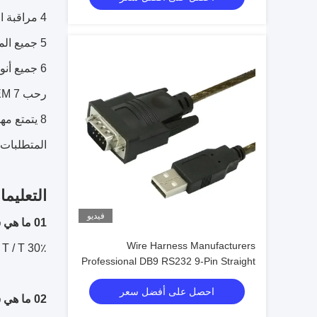
4 مراقبة الجودة الصارمة بعد نظام إدارة ISO.
5 جميع المنتجات اختبار 100٪ قبل التسليم
6 جميع أنواع منتجاتنا متوافقة مع ROHS.
رحب 7 ODM / OEM النظام والنظام درب والكابل المخصص.
المتطلبات 
التعليم
فيديو
01 ما هي شروط الدفع الخاصة بك؟
Wire Harness Manufacturers
T / T 30٪ كوديعة ، و 70٪ قبل التسليم.سنعرض لك صور المنتجات والحزم قبل دفع الرصيد.
Professional DB9 RS232 9-Pin Straight
Or Cross Cable With Shielded Core
احصل على أفضل سعر
Custom Cable
02 ما هي شروط التسليم الخاصة بك؟