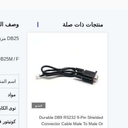
وصف الم
منتجات ذات صلة
DB25 مزدوج الحماية مع إحباط وجديل D-SUB 25 دبوسًا إلى كابل RS232 التسلسلي
15M / F ، DB25M / F
اسم المن
مواد
فيديو
نوى الكاب
Durable DB9 RS232 9-Pin Shielded
كونيتور 
Connector Cable Male To Male Or