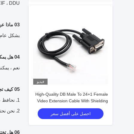
IF ، DDU.
03 ماذا عن وقت التسليم الخاص بك؟
بشكل عام ، سوف يستغرق الأمر من 30 
04 هل يمكن أن تنتج وفقا للعينات؟
نعم ، يمكنن
فيديو
05 كيف تجعل عملنا علاقة جيدة وطويلة الأمد؟
High-Quality DB Male To 24+1 Female
1. نحافظ على نوعية جيدة وبأسعار تنافسية لضمان استفادة عملائنا.
Video Extension Cable With Shielding
Custom Cable For HD Display Wire
2. نحن نحترم كل عميل كصديق لنا ونقوم بصدق بأعمال تجارية ونكوّن صداقات معهم ، بغض النظر عن المكان الذي يأتون منه.
احصل على أفضل سعر
Harness Manufacturers
06 هل تختبر جميع البضائع الخاصة بك قبل التسليم؟