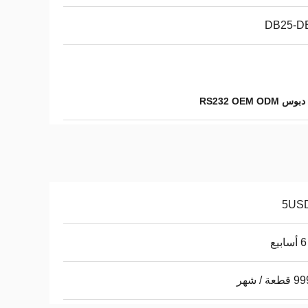
DB25-D
ة / شهر