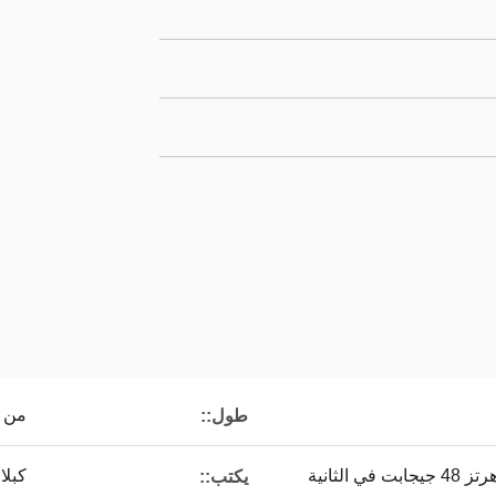
من 0.1 متر إلى 50 متر
طول::
كبلات
يكتب::