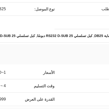
طلب
B25
نوع الموصل:
,
,
DB25
كبل تسلسلي RS232 D-SUB 25 دبوسًا
كبل تسلسلي D-SUB 25 دبوس RS232 OEM ODM
1~5USD
الأسعار
4 ~ 6 أسابيع
وقت التسليم
99999 قطع
القدرة على العرض