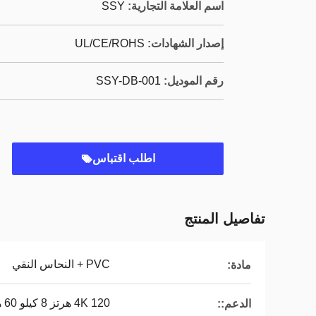
اسم العلامة التجارية:
SSY
إصدار الشهادات:
UL/CE/ROHS
رقم الموديل:
SSY-DB-001
اطلب اقتباس
تفاصيل المنتج
PVC + النحاس النقي
مادة:
4K 120 هرتز 8 كيلو 60 هرتز 48 جيجابت في الثانية
الدعم::