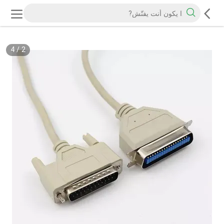
4
/
2