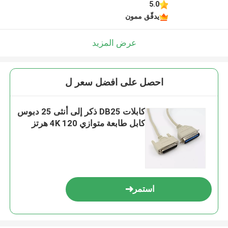
5.0
يدقّق ممون
عرض المزيد
احصل على افضل سعر ل
كابلات DB25 ذكر إلى أنثى 25 دبوس
كابل طابعة متوازي 4K 120 هرتز
استمر