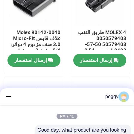
جولة في المعمل
MOLEX 4 طريق الثقب
Molex 90142-0040
ضبط الجودة
0050579403
غلاف قابس Micro-Fit
50579403 50-57-
3.0 صف مزدوج 4 دوائر،
9403 4 دبوس 2.54
8/4 سنون 3 مم متوفر
اتصل بنا
أجهزة توصيل السيارة
في المخزون 90142-
إرسال استفسار
إرسال استفسار
0040
أخبار
تسخير الأسلاك
peggy
تجميع كابلات مخصصة
7:41 PM
Good day, what product are you looking 
كابلات LVDS