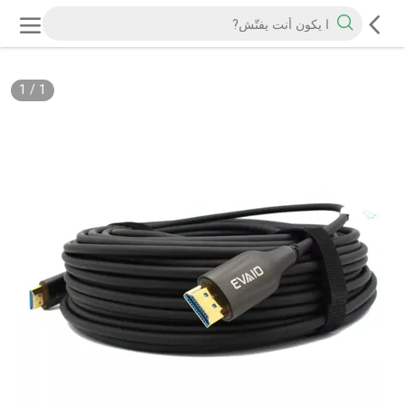
1
/
1