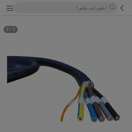
2
/
1