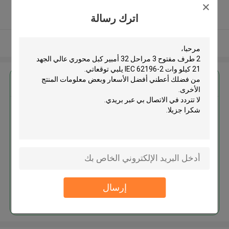
5.0
اترك رسالة
يدقّق ممون
عرض المزيد
احصل على افضل سعر ل
2 طرف مفتوح 3 مراحل 32 أمبير
كبل محوري عالي الجهد 21 كيلو وات
IEC 62196-2
إرسال
استمر