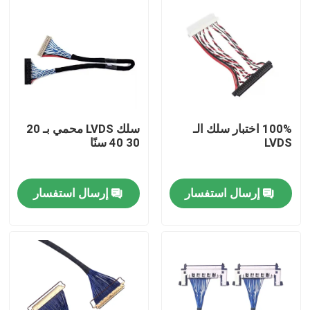
100% اختبار سلك الـ
سلك LVDS محمي بـ 20
LVDS
30 40 سنًا
إرسال استفسار
إرسال استفسار
منزل
المنتجات
حول بنا