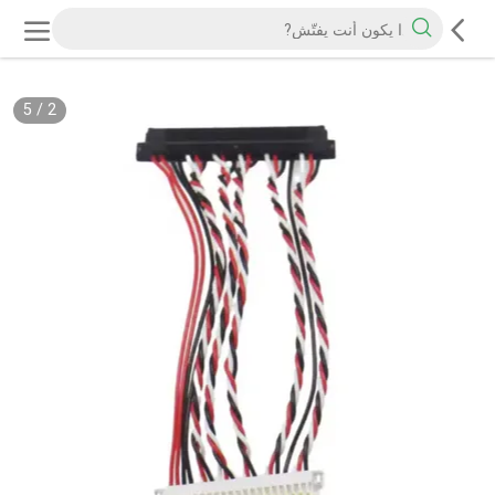
5
/
2