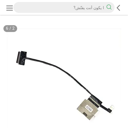
6
/
2