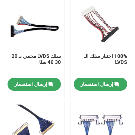
100% اختبار سلك الـ
سلك LVDS محمي بـ 20
LVDS
30 40 سنًا
إرسال استفسار
إرسال استفسار
منزل
المنتجات
حول بنا