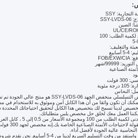
:
التجارية: SSY
SSY-L
أ: الصين
لكمية الطلب: 100
بئة والتغليف:
أسابيع
FOB/EX
يد: 99999/شهر
أتمتة الصناعية
ود
30 فولت
جة مئوية
صل: النحاس
كابل العرض التسلسلي منخفض الجهد SSY-LVDS-06
مكنك أن تكون واثقا من أن هذا الكابل آمن وموثوق به للاستخدام في م
صيص لدينا تسمح لك بتخصيص هذا الكابل لتحقيق احتياجاتك المحددة 
مكننا العمل معك لخلق حل مخصص يلبي متطلباتك.
لنحاسية عالية الجودة لأفضل أداء.