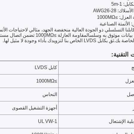
ل: 1-5m
اك: AWG26-28
عزل: ≥1000MΩ
: الأتمتة الصناعية
يضمن نقل بيانات موثوق به وسلسالمق
ل LVDS الخاص بنا لتزويدك بأداء وجودة لا مثيل لها.
 التقنية:
ج
كابل LVDS
عزل
≥1000MΩ
وصل
النحاس
أجهزة التشغيل القصوى
لية الإشتعال
UL VW-1