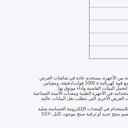
لرقمية عالية السرعة بين الأجهزة. يستخدم عادة في شاشات العرض
المسطحة وأجهزة الكمبيوتر المحمولة وغيرها من الأجهزة الإلكترونية الاستهلاكية.مع قوة كهربائية ≥ 1000 فولت/دقيقة، ومقياس
. يمكن استخدامه في الأجهزة الطبية ومعدات الأتمتة الصناعية
ت العرض الأخرى التي تتطلب نقل البيانات عالية
1000M ، مما يجعله آمنًا وموثوقًا للاستخدام في المعدات الإلكترونية الحساسة.صلبة
ومرونة يجعل من السهل تثبيتها واستخدامها في مختلف البيئاتسواء كنت تقوم بتصميم منتج جديد أو ترقية منتج موجود، كابل SSY-