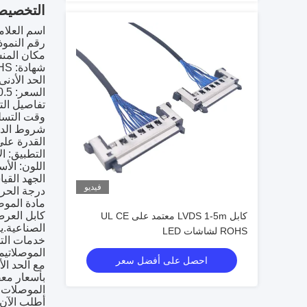
التخصيص
اسم العلامة 
رقم النموذج: VDS-06
مكان المنش
شهادة: UL/CE/ROHS
الحد الأدنى 
السعر: 0.5-5
تفاصيل التع
وقت التسليم: 4-5 
شروط الدفع: W/CIA
القدرة على التور
التطبيق: ال
اللون: الأس
الجهد القياسي: 0
فيديو
درجة الحرارة: 105 در
مادة المو
كابل LVDS 1-5m معتمد على UL CE
الصناعية.ي
ROHS لشاشات LED
خدمات التخ
الموصلاتي
احصل على أفضل سعر
الموصلات ا