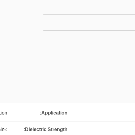
tion
Application:
≥1000V/min
Dielectric Strength: