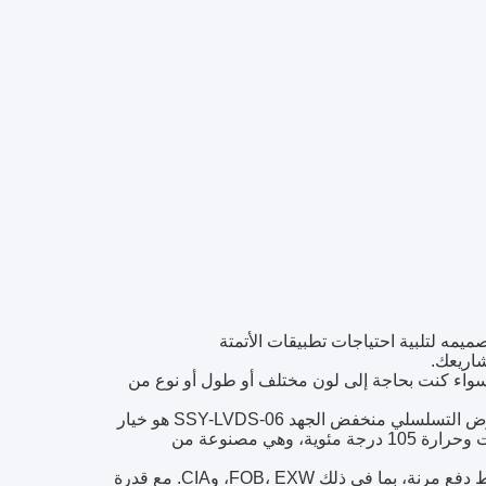
 هو منتج عالي الجودة تم تصميمه لتلبية احتياجات تطبيقات الأتمتة
شاريعك.
سواء كنت بحاجة إلى لون مختلف أو طول أو نوع من
مع الحد الأدنى لكمية الطلب من 100 ومجموعة الأسعار من 0.5 إلى 5 ، كابل العرض التسلسلي منخفض الجهد SSY-LVDS-06 هو خيار
بأسعار معقولة لاحتياجات الأتمتة الصناعية الخاصة بك.إنه مخصص لجهد 300 فولت وحرارة 105 درجة مئوية، وهي مصنوعة من
أطلب الآن واستفد من وقت التسليم السريع لدينا من 4-5 أسابيع. نحن نقدم شروط دفع مرنة، بما في ذلك FOB، EXW، وCIA. مع قدرة