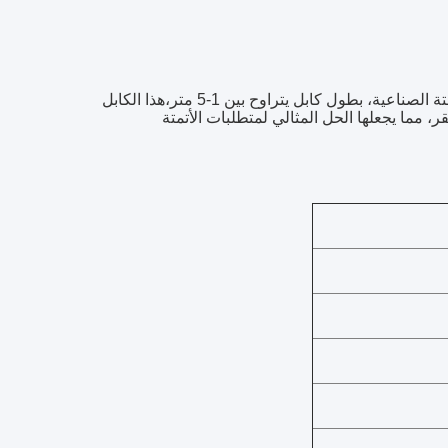
أقدم لكم كابلنا التسلسلي ذو الجودة العالية منخفضة الجهد، مثالي لاحتياجات الأتمتة الصناعية، بطول كابل يتراوح بين 1-5 متر،هذا الكابل
اومة العازلة ≥1000MΩ تضمن اتصال مستقر، مما يجعلها الحل المثالي لمتطلبات الأتمتة