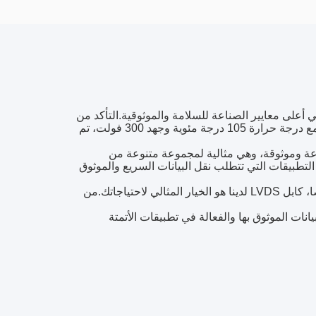
لية للاشتعال من UL VW-1، مما يضمن أنها تلبي أعلى معايير الصناعة للسلامة والموثوقية.التأكد من
أنه يمكن أن يتحمل مجموعة متنوعة من الظروف الكهربائية دون أن يتعرض للتلفمع درجة حرارة 105 درجة مئوية وجهد 300 فولت، تم
سرعة وموثوقة، وهي مثالية لمجموعة متنوعة من
التطبيقات التي تتطلب نقل البيانات السريع والموثوق
سواء كنت تعمل مع أنظمة التشغيل الآلي الكبيرة أو الأنظمة الأصغر والأكثر تخصصا، كابل LVDS لدينا هو الخيار المثالي لاحتياجاتك.من
نات الموثوق بها والفعالة في تطبيقات الأتمتة