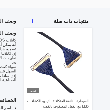
وصف الم
منتجات ذات صلة
وصف الم
تصميم هذا 
إن كابلاتن
تطبيقات ال
به.
السهل تثبي
إذن لماذا 
الصناعية ا
فيديو
الخصائص
السيطرة الفائقة المتكافئة للفيديو للكشافات
LED مع القفل المصفوف بالفضة ،
اسم المنت