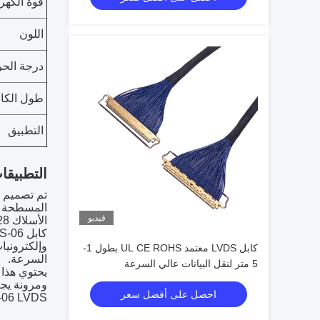
قوة الكهرب
اللون
درجة الحر
طول الكاب
التطبيق
التطبيقا
فيديو
الأسلاك AWG26-28، ودرجة الحرارة الاسمية 105 درجة مئوية، تم بناء هذا الكابل لتحمل البيئات القاسية وأداء موثوق بها.
وإلكترونيا
كابل LVDS معتمد UL CE ROHS بطول 1-
السرعة.
5 متر لنقل البيانات عالي السرعة
احصل على أفضل سعر
LVDS-06 LVDS هو خيار عالي الجودة