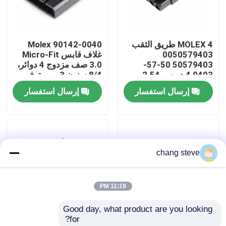
جولة في المعمل
MOLEX 4 طريق الثقب
Molex 90142-0040
0050579403
غلاف قابس Micro-Fit
ضبط الجودة
50579403 50-57-
3.0 صف مزدوج 4 دوائر،
9403 4 دبوس 2.54
8/4 سنون 3 مم متوفر
أجهزة توصيل السيارة
في المخزون 90142-
إرسال استفسار
إرسال استفسار
اتصل بنا
0040
أخبار
chang steve
تسخير الأسلاك
11:19 PM
تجميع كابلات مخصصة
Good day, what product are you looking 
for?
كابلات LVDS
مولكس 172256-3102
مولكس 430250600