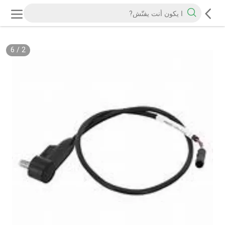
6
/
2