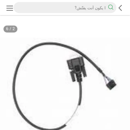
6
/
2