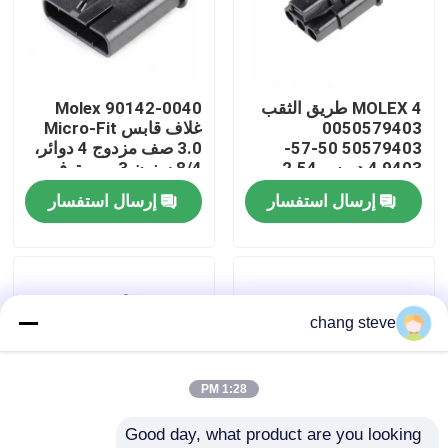
جولة في المعمل
MOLEX 4 طريق الثقب
Molex 90142-0040
ضبط الجودة
0050579403
غلاف قابس Micro-Fit
50579403 50-57-
3.0 صف مزدوج 4 دوائر،
9403 4 دبوس 2.54
8/4 سنون 3 مم متوفر
اتصل بنا
أجهزة توصيل السيارة
في المخزون 90142-
إرسال استفسار
إرسال استفسار
0040
أخبار
تسخير الأسلاك
chang steve
تجميع كابلات مخصصة
1:28 PM
Good day, what product are you looking 
كابلات LVDS