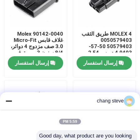
جولة في المعمل
MOLEX 4 طريق الثقب
Molex 90142-0040
ضبط الجودة
0050579403
غلاف قابس Micro-Fit
50579403 50-57-
3.0 صف مزدوج 4 دوائر،
9403 4 دبوس 2.54
8/4 سنون 3 مم متوفر
اتصل بنا
أجهزة توصيل السيارة
في المخزون 90142-
إرسال استفسار
إرسال استفسار
0040
أخبار
تسخير الأسلاك
chang steve
تجميع كابلات مخصصة
5:59 PM
Good day, what product are you looking 
كابلات LVDS