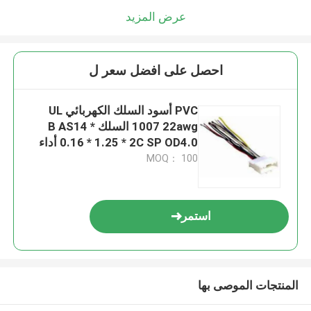
عرض المزيد
احصل على افضل سعر ل
PVC أسود السلك الكهربائي UL
1007 22awg السلك B AS14 *
0.16 * 1.25 * 2C SP OD4.0 أداء
عالي
MOQ： 100
استمر
المنتجات الموصى بها