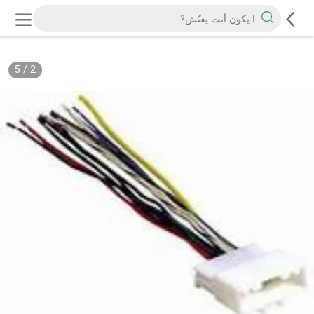
5
/
2