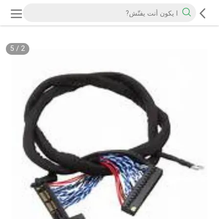
5
/
2