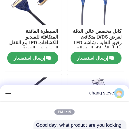
جولة في المعمل
كابل مخصص عالي الدقة
السيطرة الفائقة
ضبط الجودة
لعرض LVDS متكافئ
المتكافئة للفيديو
رقيق للغاية ، شاشة LED
للكشافات LED مع القفل
حلول الأسلاك المغطاة
المصفوف بالفضة ،
اتصل بنا
بالفضة
المصنعين الموثوق بهم
إرسال استفسار
إرسال استفسار
أخبار
تسخير الأسلاك
chang steve
تجميع كابلات مخصصة
1:15 PM
Good day, what product are you looking 
كابلات LVDS