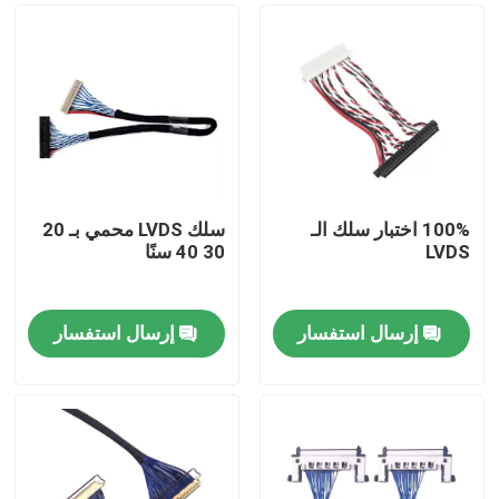
100% اختبار سلك الـ
سلك LVDS محمي بـ 20
LVDS
30 40 سنًا
إرسال استفسار
إرسال استفسار
منزل
المنتجات
حول بنا