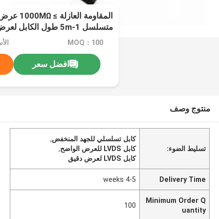
المقاومة ال
متسلسل 1-5m طول الكابل لعرض واضح ودقيق
MOQ：100
الأسع
افضل سعر
منتوج وصف
كابل تسلسلي للجهد المنخفض
,
تسليط الضوء:
كابل LVDS للعرض الواضح
,
كابل LVDS لعرض دقيق
4-5 weeks
Delivery Time
Minimum Order Q
100
uantity