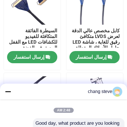
جولة في المعمل
كابل مخصص عالي الدقة
السيطرة الفائقة
ضبط الجودة
لعرض LVDS متكافئ
المتكافئة للفيديو
رقيق للغاية ، شاشة LED
للكشافات LED مع القفل
حلول الأسلاك المغطاة
المصفوف بالفضة ،
اتصل بنا
بالفضة
المصنعين الموثوق بهم
إرسال استفسار
إرسال استفسار
أخبار
تسخير الأسلاك
chang steve
تجميع كابلات مخصصة
2:48 AM
Good day, what product are you looking 
كابلات LVDS