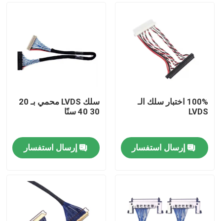
100% اختبار سلك الـ
سلك LVDS محمي بـ 20
LVDS
30 40 سنًا
إرسال استفسار
إرسال استفسار
منزل
المنتجات
حول بنا