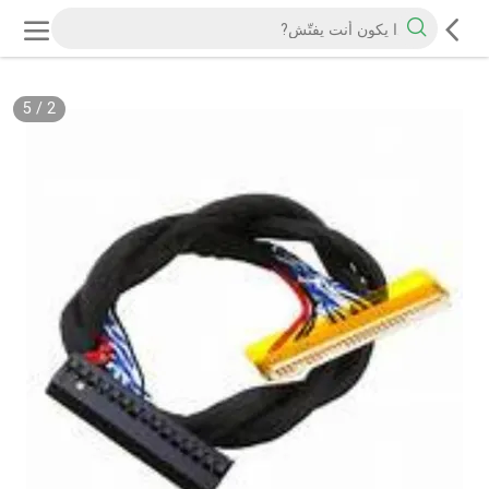
5
/
2