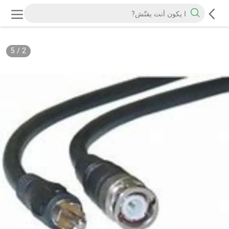
5
/
2