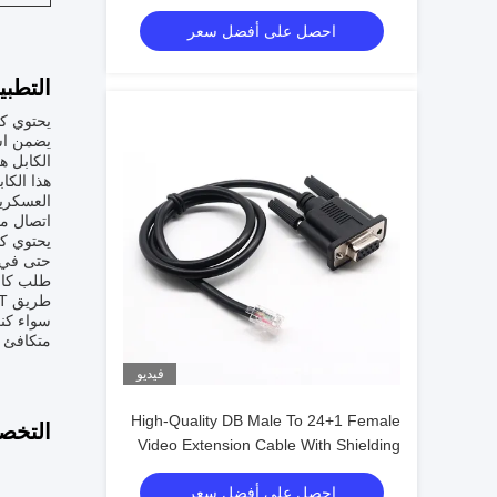
Or Cross Cable With Shielded Core
احصل على أفضل سعر
Custom Cable
التطبي
يضمن است
الكابل هو 100 متر، مما يسمح بتغطية واسعة في
هذا الكا
اتصال مو
حتى في أصعب البيئات.ق
طريق L / C ، T / T ، أو D / A ،مما يجعلها مريحة لأي عميل.
سواء كنت
متكافئ للاتصالات 
فيديو
High-Quality DB Male To 24+1 Female
التخص
Video Extension Cable With Shielding
Custom Cable For HD Display Wire
احصل على أفضل سعر
Harness Manufacturers