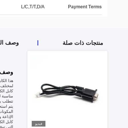
L/C,T/T,D/A
Payment Terms
وصف الم
منتجات ذات صلة
وصف ا
لمختلف ا
مناسبة ل
تتطلب بن
يتم استخ
المكونات
الإذاعة و
كابل الك
فيديو
التي توف