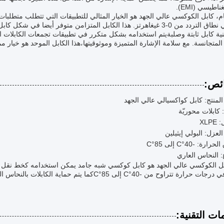
اطيسي (EMI).
م، كابل الكوكسي عالي الجهد هو الخيار المثالي للتطبيقات التي تتطلب متطلبات
تعمل في نطاق التردد من 0-3 غيغاهرتز. هذا الكابل المتزامن متوفر أيضا
ية كابل ثابتة وصلبةيتم استخدامه بشكل متكرر في تطبيقات تجمعات الكابلات ال
 المتجانسة. مع سلامة الإشارة المتميزة وموثوقيتها،هذا الكابل الموحد هو خيار م
ئص:
لمنتج: كابل كواكسيالي عالي الجهد
: كابلات محوريّة
XLP
العزل: البولي إيثيلين
ارة: -40°C إلى 85°C
: النحاس العاري
بل الكوكسي عالي الجهد هو كابل كوكسي شبه جامد يمكن استخدامه كخط نقل كو
ح من -40°C إلى 85°Cكما يتم حماية الكابلات بالنحاس العاري لتوفير حماية إضافية وتقليل فقدان الإشارة.
ات التقنية: