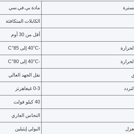
لسترة
مادة بي.في.سي
الكابلات المتكافئة
أقل من 30 أوم
لحرارة
-40°C إلى 85°C
لحرارة
-40°C إلى 80°C
ق
نقل الجهد العالي
تردد
0-3 غيغاهرتز
40 كيلو فولت
النحاس العاري
لعزل
البولي إيثيلين