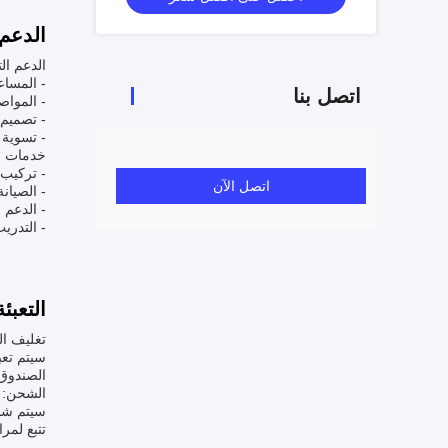
الدعم
الدعم ال
- المساع
اتصل بنا
- المواصف
- تصميم
- تسوية
خدمات من
- تركيب ا
اتصل الآن
- الصيانة
- الدعم 
- التدري
التعبئ
تغليف ال
سيتم تعب
الصندوق 
الشحن:
سيتم شحن
تتبع لمر