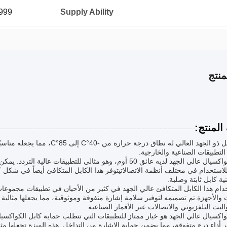
/month
Supply Ability
نتج
لمنتج:
هذا الكابل ذو الجهد العالي له نطا
لتطبيقات الصناعية والخارجية.
لاستخدام في مختلف أنظمة الاتصالاتيتوفر هذا الكابل المتكافئ أيضاً في شكل كا
ية كابل ثابتة وصلبة.
دام هذا الكابل المتكافئ عالي الجهد في كثير من الأحيان في تطبيقات مجموعات
 والأجهزة.تم تصميمه لتوفير سلامة إشارة متفوقة وموثوقية، مما يجعلها مثالية 
البث التلفزيوني والاتصالات عبر الأقمار الصناعية.
واكسيال عالي الجهد هو خيار ممتاز للتطبيقات التي تتطلب حماية كابل الكواكسيال
ر أداء درع متفوقة، مما يضمن حماية الإشارة من التداخل. هذه الميزة تجعلها مث