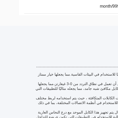
99999
ق درجة حرارة من -40°C إلى 85°C، مما يجعله مناسبًا للاستخدام في البيئات القاسية.مما يجعلها خيار ممتاز
كابل الكواكسيال عالي الجهد لديه عائق 50 أوم، وهو مثالي للتطبيقات عالية التردد. يمكن أن تعمل في نطاق التردد من 0-3 غيغارتز،مما يجعلها
بل مكافئ شبه جامد، مما يجعله مثاليًا للتطبيقات التي
 الكابلات المتكافئة ، حيث يتم استخدامه لربط مختلف
للاستخدام في أنظمة الاتصالات المختلفة، بما في ذلك
.يتم تجهيز هذا الكابل الموحد مع درع النحاس العارية
الية للاستخدام في التطبيقات التي تكون عرضة للتداخل