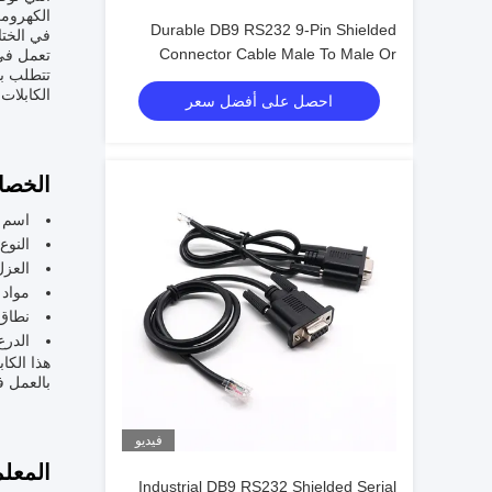
الكهرومغن
Durable DB9 RS232 9-Pin Shielded
في الختا
Connector Cable Male To Male Or
تتطلب بن
Female Type | Custom Cable
الكابلات
احصل على أفضل سعر
الخصا
اسم ا
النوع
العزل: E
مواد 
نطاق الحر
الدرع
هذا الكا
بالعمل في درجات حرارة تتراو
فيديو
المعلم
Industrial DB9 RS232 Shielded Serial