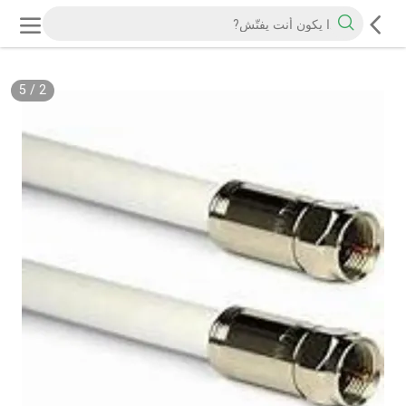
5
/
2