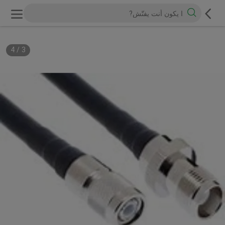
4
/
3