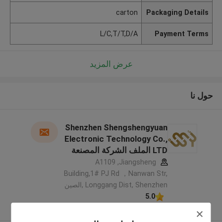
carton
Packaging Details
L/C,T/T,D/A
Payment Terms
عرض المزيد
حول نا
Shenzhen Shengshengyuan
Electronic Technology Co.,
LTD الملف الشركة المصنعة
A1109 ,Jiangsheng
Building,1# PJ Rd ，Nanwan Str,
Longgang Dist, Shenzhen ,الصين
5.0
يدقّق ممون