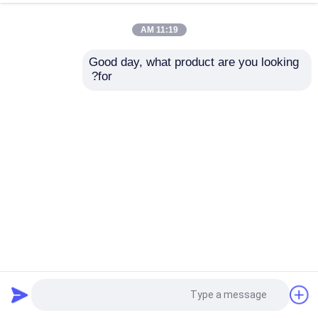
11:19 AM
Good day, what product are you looking 
for?
20awg أسلاك ألوان السيارات المخصصة سلك السيارات لسيارات
دائمة AS14 * 0.16 * 1.25 * 2C SP OD4.0 PVC أسود
تسخير الأسلاك
2025-04-27
16 الرؤى