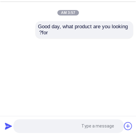
3:57 AM
Good day, what product are you looking 
for?
حلول تجميع كابلات LVDS من OEM بواسطة سلك سلكي ذو
خبرة مع شهادة UL
كابلات LVDS
2025-05-30
224 الرؤى