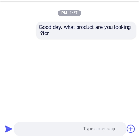
11:27 PM
Good day, what product are you looking 
for?
FFC FPC سلك مرن سلك شاشة مسطحة كابل LCD LED
IPEX لوحة العرض كابل Lvds
كابلات LVDS
2024-12-06
197 الرؤى