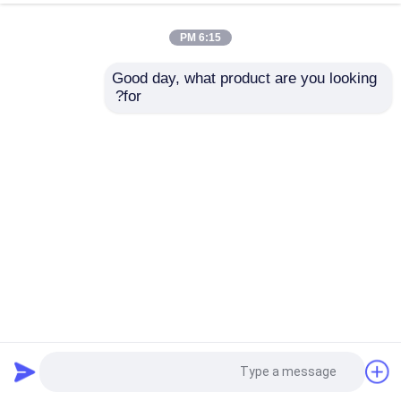
6:15 PM
Good day, what product are you looking 
for?
PVC أسود السلك الكهربائي UL 1007 22awg السلك B AS14 *
0.16 * 1.25 * 2C SP OD4.0 أداء عالي
تسخير الأسلاك
2025-03-19
16 الرؤى