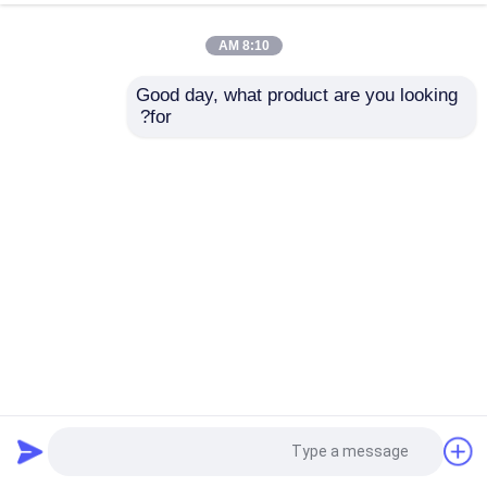
8:10 AM
Good day, what product are you looking 
for?
UL / CCC معتمد 1m / 5m كابل متكافئ متكافئ وصلات BNC
الداخلية / الخارجية الاتصالات الصوتية PVC سترة صافي النحاس
الموصل
تجميع كابلات مخصصة
2025-06-20
19 الرؤى