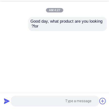
4:27 AM
Good day, what product are you looking 
for?
مجموعة كابلات LVDS المخصصة معتمدة من UL لنقل بيانات
السرعة في درجة حرارة 105C
كابلات LVDS
2025-05-30
2 الرؤى