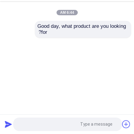
6:44 AM
Good day, what product are you looking 
for?
كابلات DB25 ذكر إلى أنثى 25 دبوس كابل طابعة متوازي 4K 120
هرتز
تجميع كابلات مخصصة
2025-06-20
143 الرؤى